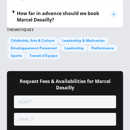
How far in advance should we book
Marcel Desailly?
THEMATIQUES
Célébrités, Arts & Culture
Leadership & Motivation
Développement Personnel
Leadership
Performance
Sports
Travail d'Équipe
Request Fees & Availabilities for Marcel
Desailly