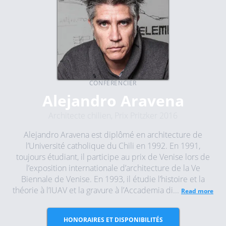
CONFÉRENCIER
Alejandro Aravena
Architecte chilien, Prix Pritzker 2016
Alejandro Aravena est diplômé en architecture de
l’Université catholique du Chili en 1992. En 1991,
toujours étudiant, il participe au prix de Venise lors de
l’exposition internationale d’architecture de la Ve
Biennale de Venise. En 1993, il étudie l’histoire et la
théorie à l’IUAV et la gravure à l’Accademia di...
Read more
HONORAIRES ET DISPONIBILITÉS