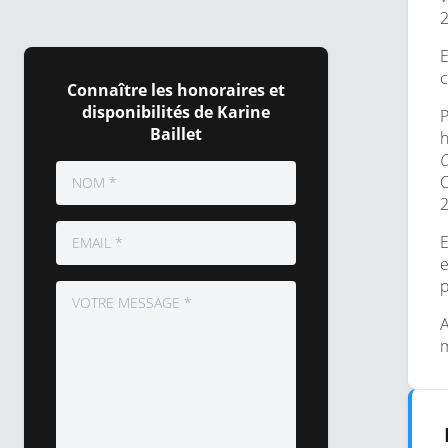
2
E
c
Connaître les honoraires et
disponibilités de Karine
P
Baillet
h
C
2
E
e
p
A
m