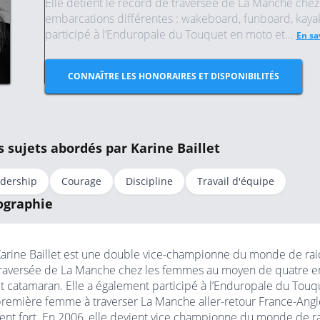
Elle détient le record de traversée de La Manche ch
embarcations différentes : wakeboard, funboard, kaya
participé à l’Enduropale du Touquet en moto et...
En sa
CONNAÎTRE LES HONORAIRES ET DISPONIBILITÉS
s sujets abordés par Karine Baillet
dership
Courage
Discipline
Travail d'équipe
ographie
arine Baillet est une double vice-championne du monde de raid
raversée de La Manche chez les femmes au moyen de quatre em
t catamaran. Elle a également participé à l’Enduropale du Touq
remière femme à traverser La Manche aller-retour France-Angle
ent fort. En 2006, elle devient vice championne du monde de