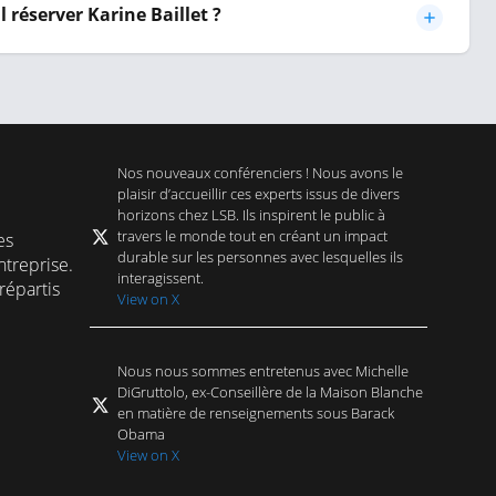
 réserver Karine Baillet ?
Nos nouveaux conférenciers ! Nous avons le
plaisir d’accueillir ces experts issus de divers
horizons chez LSB. Ils inspirent le public à
travers le monde tout en créant un impact
es
durable sur les personnes avec lesquelles ils
treprise.
interagissent.
répartis
View on X
Nous nous sommes entretenus avec Michelle
DiGruttolo, ex-Conseillère de la Maison Blanche
en matière de renseignements sous Barack
Obama
View on X