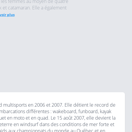
ez les femmes au moyen de quatre
k et catamaran. Elle a également
voir plus
 multisports en 2006 et 2007. Elle détient le record de
barcations différentes : wakeboard, funboard, kayak
uet en moto et en quad. Le 15 août 2007, elle devient la
terre en windsurf dans des conditions de mer forte et
 raids aux championnats du monde au Québec et en