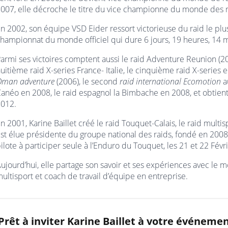
007, elle décroche le titre du vice championne du monde des r
n 2002, son équipe VSD Eider ressort victorieuse du raid le plu
hampionnat du monde officiel qui dure 6 jours, 19 heures, 14 
armi ses victoires comptent aussi le raid Adventure Reunion (200
uitième raid X-series France- Italie, le cinquième raid X-series e
Oman adventure
(2006), le second
raid international Ecomotion
a
anéo en 2008, le raid espagnol la Bimbache en 2008, et obtien
012.
n 2001, Karine Baillet créé le raid Touquet-Calais, le raid multi
st élue présidente du groupe national des raids, fondé en 2008
ilote à participer seule à l’Enduro du Touquet, les 21 et 22 Févr
ujourd’hui, elle partage son savoir et ses expériences avec le mo
ultisport et coach de travail d’équipe en entreprise.
Prêt à inviter Karine Baillet à votre événemen