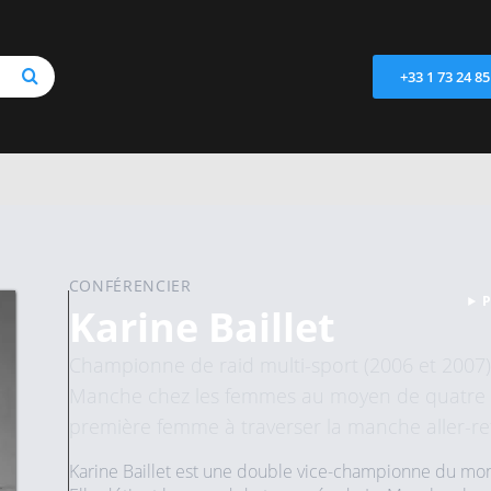
+33 1 73 24 85
CONFÉRENCIER
P
Karine Baillet
Championne de raid multi-sport (2006 et 2007)
Manche chez les femmes au moyen de quatre em
première femme à traverser la manche aller-re
Karine Baillet est une double vice-championne du mon