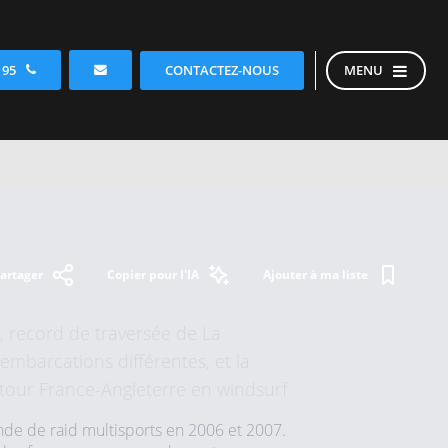
CONTACTEZ-NOUS
 95
MENU
artager
Copier pour l'IA
Ajouter à ma liste
, record de traversée de La
barcations différentes, et la
tour France-Angleterre en windsurf
de de raid multisports en 2006 et 2007.