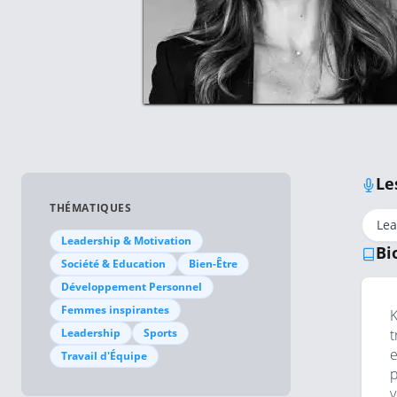
Le
THÉMATIQUES
Lea
Leadership & Motivation
Bi
Société & Education
Bien-Être
Développement Personnel
Femmes inspirantes
K
Leadership
Sports
t
e
Travail d'Équipe
p
v